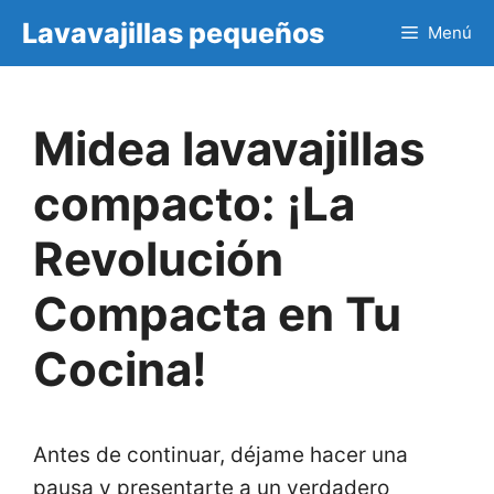
Saltar
Lavavajillas pequeños
Menú
al
contenido
Midea lavavajillas
compacto: ¡La
Revolución
Compacta en Tu
Cocina!
Antes de continuar, déjame hacer una
pausa y presentarte a un verdadero