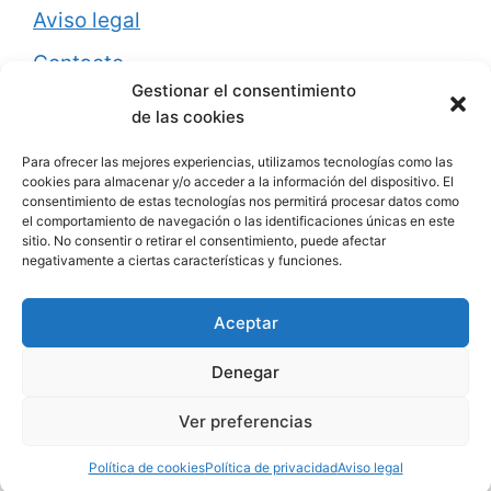
Aviso legal
Contacto
Gestionar el consentimiento
de las cookies
PROMOCIONES
Para ofrecer las mejores experiencias, utilizamos tecnologías como las
cookies para almacenar y/o acceder a la información del dispositivo. El
consentimiento de estas tecnologías nos permitirá procesar datos como
Lavavajillas pequeño black Friday
el comportamiento de navegación o las identificaciones únicas en este
sitio. No consentir o retirar el consentimiento, puede afectar
negativamente a ciertas características y funciones.
Aceptar
Pago Seguro a través de Amazon
Denegar
Ver preferencias
© 2026 Lavavajillas pequeños
• Creado con
GeneratePress
Política de cookies
Política de privacidad
Aviso legal